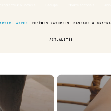
hiropracteur à Domicile
L’équipe
Charte éditoriale
Ann
ARTICULAIRES
REMÈDES NATURELS
MASSAGE & DRAIN
ACTUALITÉS