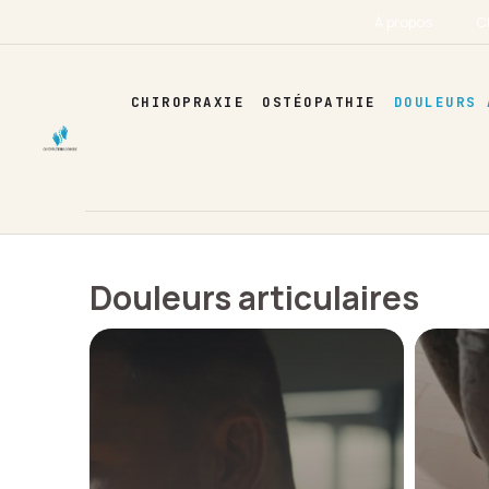
Aller
À propos
C
au
contenu
CHIROPRAXIE
OSTÉOPATHIE
DOULEURS 
Douleurs articulaires