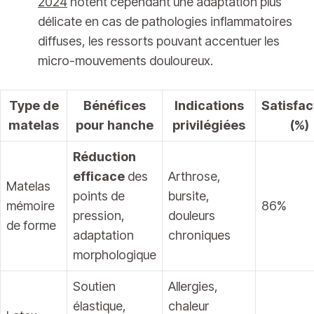
2024
notent cependant une adaptation plus
délicate en cas de pathologies inflammatoires
diffuses, les ressorts pouvant accentuer les
micro-mouvements douloureux.
Type de
Bénéfices
Indications
Satisfac
matelas
pour hanche
privilégiées
(%)
Réduction
efficace
des
Arthrose,
Matelas
points de
bursite,
mémoire
86%
pression,
douleurs
de forme
adaptation
chroniques
morphologique
Soutien
Allergies,
élastique,
chaleur