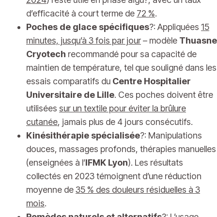
d’efficacité à court terme de
72 %
.
Poches de glace spécifiques
?: Appliquées
15
minutes, jusqu’à 3 fois par jour
– modèle
Thuasne
Cryotech
recommandé pour sa capacité de
maintien de température, tel que souligné dans les
essais comparatifs du
Centre Hospitalier
Universitaire de Lille
. Ces poches doivent être
utilisées
sur un textile pour éviter la brûlure
cutanée
, jamais plus de 4 jours consécutifs.
Kinésithérapie spécialisée
?: Manipulations
douces, massages profonds, thérapies manuelles
(enseignées à l’
IFMK Lyon
). Les résultats
collectés en 2023 témoignent d’une réduction
moyenne de
35 % des douleurs résiduelles à 3
mois
.
Remèdes naturels et alternatifs
?: L’usage