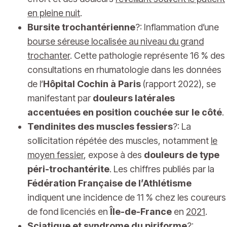
en pleine nuit
.
Bursite trochantérienne
?: Inflammation d’une
bourse séreuse localisée au niveau du grand
trochanter
. Cette pathologie représente 16 % des
consultations en rhumatologie dans les données
de l’
Hôpital Cochin à Paris
(rapport 2022), se
manifestant par
douleurs latérales
accentuées en position couchée sur le côté
.
Tendinites des muscles fessiers
?: La
sollicitation répétée des muscles, notamment
le
moyen fessier
, expose à des
douleurs de type
péri-trochantérite
. Les chiffres publiés par la
Fédération Française de l’Athlétisme
indiquent une incidence de 11 % chez les coureurs
de fond licenciés en
Île-de-France
en
2021
.
Sciatique et syndrome du piriforme
?: