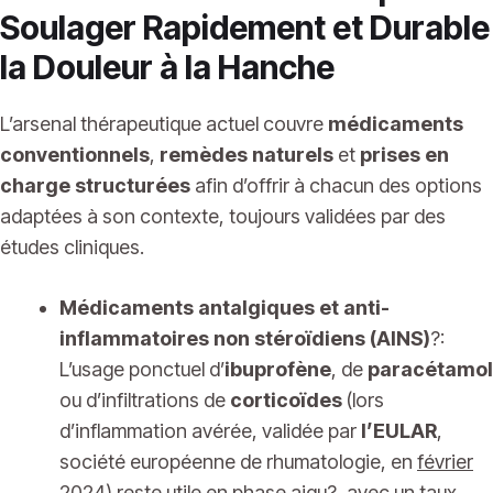
Soulager Rapidement et Durable
la Douleur à la Hanche
L’arsenal thérapeutique actuel couvre
médicaments
conventionnels
,
remèdes naturels
et
prises en
charge structurées
afin d’offrir à chacun des options
adaptées à son contexte, toujours validées par des
études cliniques.
Médicaments antalgiques et anti-
inflammatoires non stéroïdiens (AINS)
?:
L’usage ponctuel d’
ibuprofène
, de
paracétamol
ou d’infiltrations de
corticoïdes
(lors
d’inflammation avérée, validée par
l’EULAR
,
société européenne de rhumatologie, en
février
2024
) reste utile en phase aigu?, avec un taux