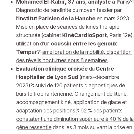
Mohamed El-Kabir, 37 ans, analyste à Paris
?:
Diagnostic de tendinite du moyen fessier par
l’
Institut Parisien de la Hanche
en mars 2023.
Mise en place de séances de kinésithérapie
structurée (cabinet
KinéCardioSport
, Paris 12e),
utilisation d’un
coussin entre les genoux
Tempur
?:
amélioration de la mobilité, disparition
des réveils nocturnes sous 8 semaines
.
Évaluation clinique croisée
du
Centre
Hospitalier de Lyon Sud
(mars-décembre
2023)?: suivi de 126 patients diagnostiqués de
bursite trochantérienne. Changement de literie,
accompagnement kiné, application de glace et
adaptation des positions?:
62 % des patients
constatent une diminution supérieure à 40 % de la
gêne ressentie
dans les 3 mois suivant la prise en