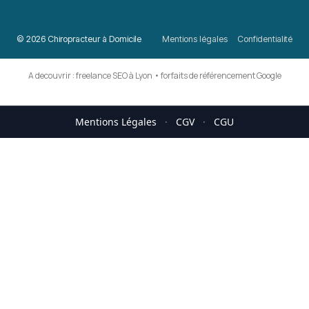
© 2026 Chiropracteur à Domicile
Mentions légales
Confidentialité
A decouvrir :
freelance SEO à Lyon
•
forfaits de référencement Google
Mentions Légales
·
CGV
·
CGU