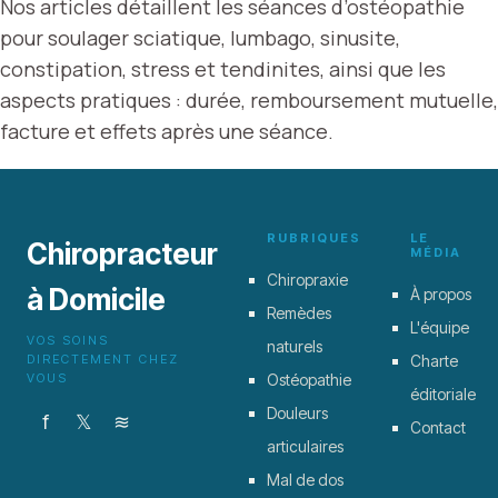
Nos articles détaillent les séances d’ostéopathie
pour soulager sciatique, lumbago, sinusite,
constipation, stress et tendinites, ainsi que les
aspects pratiques : durée, remboursement mutuelle,
facture et effets après une séance.
RUBRIQUES
LE
Chiropracteur
MÉDIA
Chiropraxie
à Domicile
À propos
Remèdes
L'équipe
VOS SOINS
naturels
DIRECTEMENT CHEZ
Charte
VOUS
Ostéopathie
éditoriale
Douleurs
f
𝕏
≋
Contact
articulaires
Mal de dos