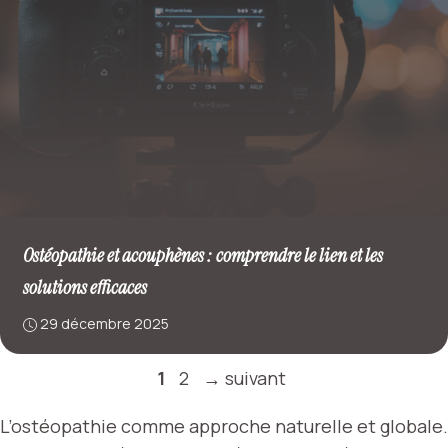
Ostéopathie et acouphènes : comprendre le lien et les
solutions efficaces
29 décembre 2025
Page
Page
1
2
→
suivant
L’ostéopathie comme approche naturelle et globale.