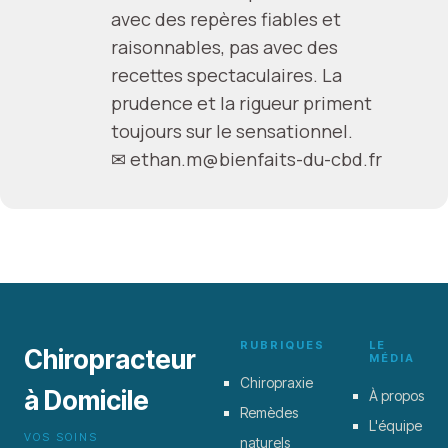
avec des repères fiables et
raisonnables, pas avec des
recettes spectaculaires. La
prudence et la rigueur priment
toujours sur le sensationnel.
✉
ethan.m@bienfaits-du-cbd.fr
RUBRIQUES
LE
Chiropracteur
MÉDIA
Chiropraxie
à Domicile
À propos
Remèdes
L'équipe
VOS SOINS
naturels