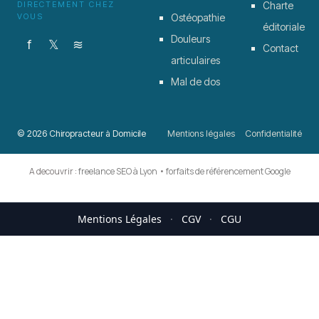
DIRECTEMENT CHEZ
Charte
VOUS
Ostéopathie
éditoriale
Douleurs
f
𝕏
≋
Contact
articulaires
Mal de dos
© 2026 Chiropracteur à Domicile
Mentions légales
Confidentialité
A decouvrir :
freelance SEO à Lyon
•
forfaits de référencement Google
Mentions Légales
·
CGV
·
CGU