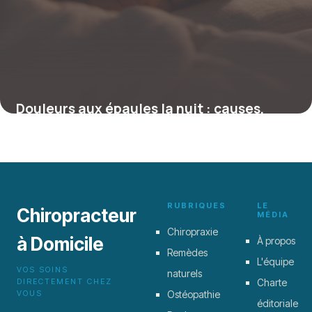
Douleurs aux épaules la nuit : causes,
solutions et conseils pour un sommeil
réparateur
27 octobre 2025
RUBRIQUES
LE
Chiropracteur
MÉDIA
Chiropraxie
à Domicile
À propos
Remèdes
L'équipe
VOS SOINS
naturels
DIRECTEMENT CHEZ
Charte
VOUS
Ostéopathie
éditoriale