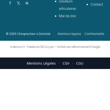
Douleurs
f
𝕏
≋
Contact
articulaires
Mal de dos
© 2026 Chiropracteur à Domicile
Mentions légales
Confidentialité
A decouvrir :
freelance SEO à Lyon
•
forfaits de référencement Google
Mentions Légales
·
CGV
·
CGU