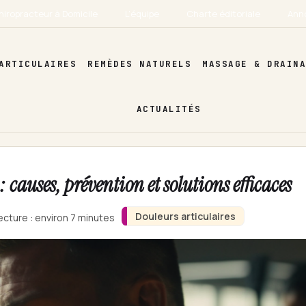
hiropracteur à Domicile
L’équipe
Charte éditoriale
Ann
ARTICULAIRES
REMÈDES NATURELS
MASSAGE & DRAIN
ACTUALITÉS
causes, prévention et solutions efficaces
Douleurs articulaires
ecture : environ 7 minutes