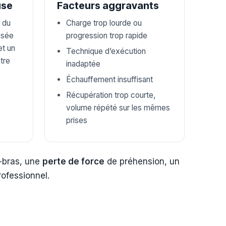
use
Facteurs aggravants
s du
Charge trop lourde ou
isée
progression trop rapide
et un
Technique d’exécution
tre
inadaptée
Échauffement insuffisant
Récupération trop courte,
volume répété sur les mêmes
prises
t-bras, une
perte de force
de préhension, un
rofessionnel.