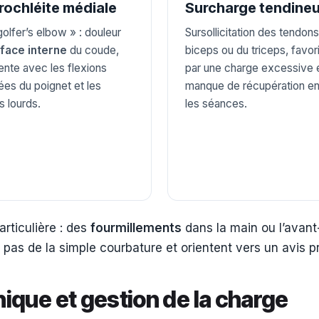
rochléite médiale
Surcharge tendine
golfer’s elbow » : douleur
Sursollicitation des tendon
face interne
du coude,
biceps ou du triceps, favor
ente avec les flexions
par une charge excessive 
ées du poignet et les
manque de récupération en
s lourds.
les séances.
rticulière : des
fourmillements
dans la main ou l’avan
pas de la simple courbature et orientent vers un avis p
hnique et gestion de la charge