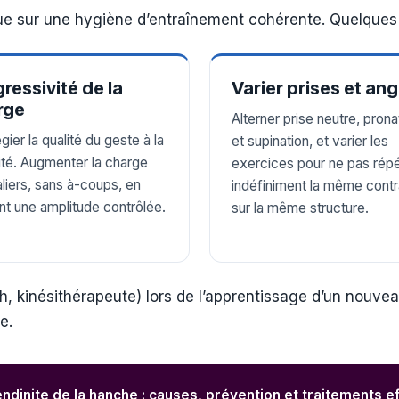
ue sur une hygiène d’entraînement cohérente. Quelques
ressivité de la
Varier prises et ang
rge
Alterner prise neutre, prona
égier la qualité du geste à la
et supination, et varier les
ité. Augmenter la charge
exercices pour ne pas rép
aliers, sans à-coups, en
indéfiniment la même contr
nt une amplitude contrôlée.
sur la même structure.
h, kinésithérapeute) lors de l’apprentissage d’un nouve
e.
ndinite de la hanche : causes, prévention et traitements e