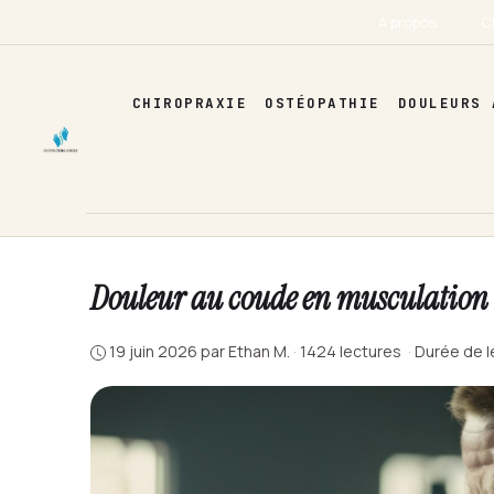
Aller
À propos
C
au
contenu
CHIROPRAXIE
OSTÉOPATHIE
DOULEURS 
Douleur au coude en musculation : 
19 juin 2026
par
Ethan M.
·
1424 lectures
·
Durée de l