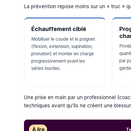
La prévention repose moins sur un « truc » q
Échauffement ciblé
Prog
cha
Mobiliser le coude et le poignet
Privil
(flexion, extension, supination,
quant
pronation) et monter en charge
par p
progressivement avant les
garda
séries lourdes.
Une prise en main par un professionnel (coac
techniques avant qu’ils ne créent une blessur
À lire
Te