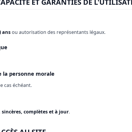
CAPACITÉ ET GARANTIES DE L'UTILISA
) ans
ou autorisation des représentants légaux.
que
 la personne morale
le cas échéant.
 sincères, complètes et à jour
.
ACCÈS AU SITE