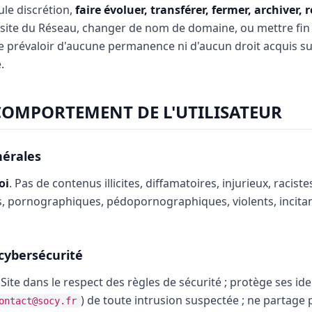
ule discrétion,
faire évoluer, transférer, fermer, archiver,
site du Réseau, changer de nom de domaine, ou mettre fin à
se prévaloir d'aucune permanence ni d'aucun droit acquis sur
.
 COMPORTEMENT DE L'UTILISATEUR
nérales
oi
. Pas de contenus illicites, diffamatoires, injurieux, racis
 pornographiques, pédopornographiques, violents, incitant
 cybersécurité
 le Site dans le respect des règles de sécurité ; protège ses id
) de toute intrusion suspectée ; ne partage
ontact@socy.fr