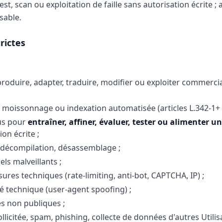
t, scan ou exploitation de faille sans autorisation écrite ; 
sable.
trictes
eproduire, adapter, traduire, modifier ou exploiter commercia
, moissonnage ou indexation automatisée (articles L.342-1+ 
nus pour
entraîner, affiner, évaluer, tester ou alimenter u
on écrite ;
, décompilation, désassemblage ;
iels malveillants ;
res techniques (rate-limiting, anti-bot, CAPTCHA, IP) ;
ité technique (user-agent spoofing) ;
s non publiques ;
licitée, spam, phishing, collecte de données d'autres Utilis