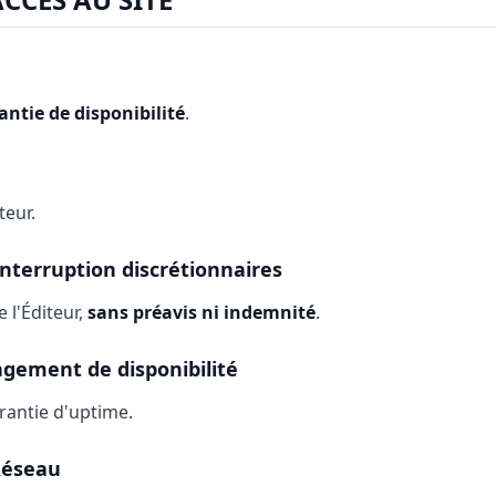
antie de disponibilité
.
teur.
interruption discrétionnaires
e l'Éditeur,
sans préavis ni indemnité
.
agement de disponibilité
rantie d'uptime.
Réseau