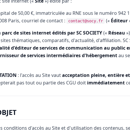
t site internet («
Site
») édité par :
apital de 50,00 €, immatriculée au RNE sous le numéro 942 19
008 Paris, courriel de contact :
(«
Éditeur
»
contact@socy.fr
n
parc de sites internet édités par SC SOCIETY
(«
Réseau
»)
sites thématiques, comparatifs, d'actualité, d'affiliation. S
lité d'éditeur de services de communication au public e
rnisseur de services intermédiaires d'hébergement
au se
TATION
: l'accès au Site vaut
acceptation pleine, entière et
cepterait pas tout ou partie des CGU doit
immédiatement
ce
OBJET
s conditions d'accès au Site et d'utilisation des contenus, se