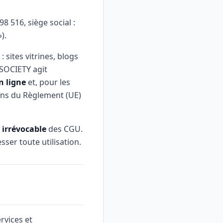
8 516, siège social :
).
 : sites vitrines, blogs
C SOCIETY agit
n ligne
et, pour les
ns du Règlement (UE)
 irrévocable
des CGU.
sser toute utilisation.
rvices et