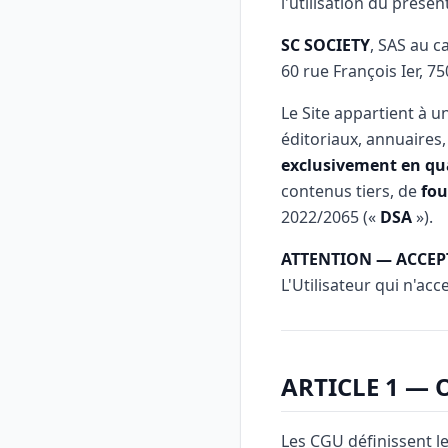
l'utilisation du présen
SC SOCIETY
, SAS au c
60 rue François Ier, 75
Le Site appartient à u
éditoriaux, annuaires, 
exclusivement en qua
contenus tiers, de
fou
2022/2065 («
DSA
»).
ATTENTION — ACCEP
L'Utilisateur qui n'ac
ARTICLE 1 — 
Les CGU définissent le