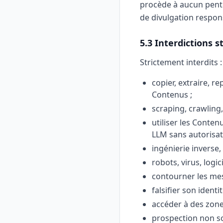
procède à aucun pentes
de divulgation respon
5.3 Interdictions s
Strictement interdits :
copier, extraire, r
Contenus ;
scraping, crawling
utiliser les Conte
LLM sans autorisati
ingénierie inverse
robots, virus, logic
contourner les mesu
falsifier son ident
accéder à des zone
prospection non sol