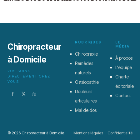
solutions efficaces
27 octobre 2025
RUBRIQUES
LE
Chiropracteur
MÉDIA
Chiropraxie
à Domicile
À propos
Remèdes
L'équipe
VOS SOINS
naturels
DIRECTEMENT CHEZ
Charte
VOUS
Ostéopathie
éditoriale
Douleurs
f
𝕏
≋
Contact
articulaires
Mal de dos
© 2026 Chiropracteur à Domicile
Mentions légales
Confidentialité