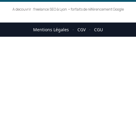
A decouvrir :
freelance SEO à Lyon
•
forfaits de référencement Google
Mentions Légales
·
CGV
·
CGU