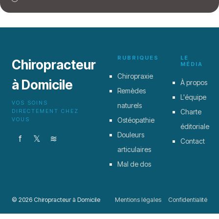
RUBRIQUES
LE
Chiropracteur
MÉDIA
Chiropraxie
à Domicile
À propos
Remèdes
L'équipe
VOS SOINS
naturels
DIRECTEMENT CHEZ
Charte
VOUS
Ostéopathie
éditoriale
Douleurs
f
𝕏
≋
Contact
articulaires
Mal de dos
© 2026 Chiropracteur à Domicile
Mentions légales
Confidentialité