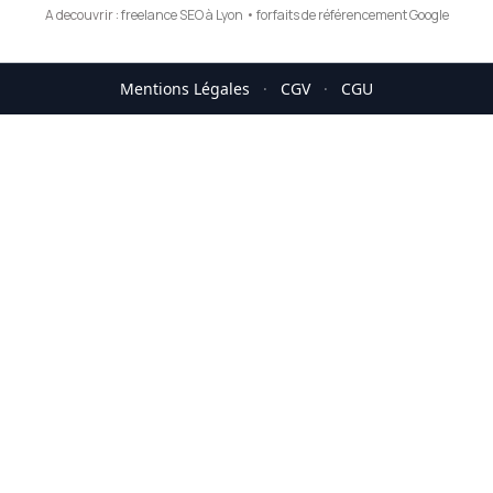
A decouvrir :
freelance SEO à Lyon
•
forfaits de référencement Google
Mentions Légales
·
CGV
·
CGU