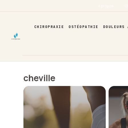
Aller
À propos
C
au
contenu
CHIROPRAXIE
OSTÉOPATHIE
DOULEURS 
cheville