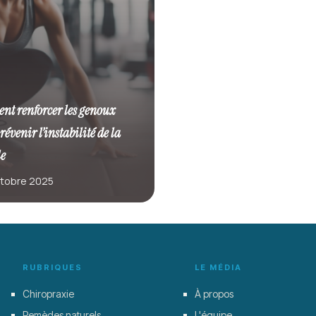
t renforcer les genoux
révenir l’instabilité de la
le
ctobre 2025
RUBRIQUES
LE MÉDIA
Chiropraxie
À propos
Remèdes naturels
L'équipe