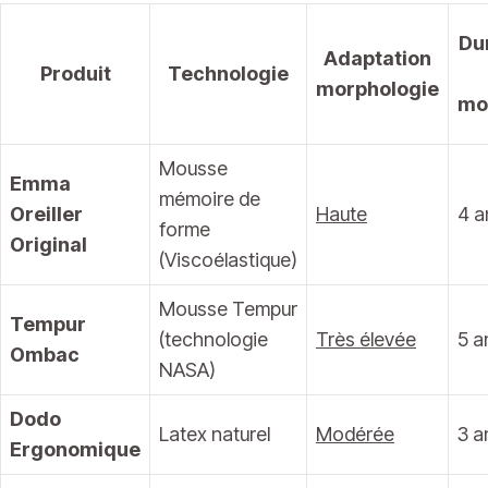
Du
Adaptation
Produit
Technologie
morphologie
mo
Mousse
Emma
mémoire de
Oreiller
Haute
4 a
forme
Original
(Viscoélastique)
Mousse Tempur
Tempur
(technologie
Très élevée
5 a
Ombac
NASA)
Dodo
Latex naturel
Modérée
3 a
Ergonomique