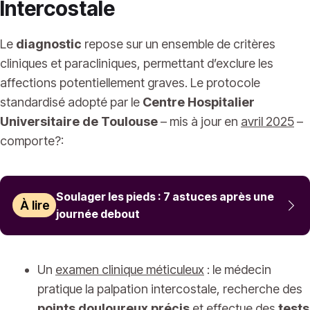
Intercostale
Le
diagnostic
repose sur un ensemble de critères
cliniques et paracliniques, permettant d’exclure les
affections potentiellement graves. Le protocole
standardisé adopté par le
Centre Hospitalier
Universitaire de Toulouse
– mis à jour en
avril 2025
–
comporte?:
Soulager les pieds : 7 astuces après une
À lire
journée debout
Un
examen clinique méticuleux
: le médecin
pratique la palpation intercostale, recherche des
points douloureux précis
et effectue des
tests