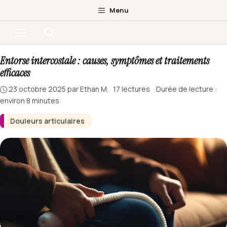
Aller
Menu
au
Menu
contenu
Entorse intercostale : causes, symptômes et traitements
efficaces
23 octobre 2025
par
Ethan M.
·
17 lectures
·
Durée de lecture :
environ 8 minutes
Douleurs articulaires