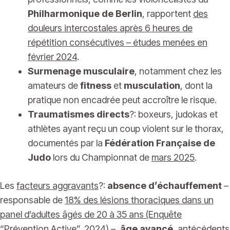
Philharmonique de Berlin
, rapportent
des
douleurs intercostales après 6 heures de
répétition consécutives – études menées en
février 2024
.
Surmenage musculaire
, notamment chez les
amateurs de
fitness
et
musculation
, dont la
pratique non encadrée peut accroître le risque.
Traumatismes directs
?: boxeurs, judokas et
athlètes ayant reçu un coup violent sur le thorax,
documentés par la
Fédération Française de
Judo
lors du Championnat de
mars 2025
.
Les
facteurs aggravants
?:
absence d’échauffement
–
responsable de
18% des lésions thoraciques dans un
panel d’adultes âgés de 20 à 35 ans (Enquête
“Prévention Active”, 2024)
–,
âge avancé
, antécédents