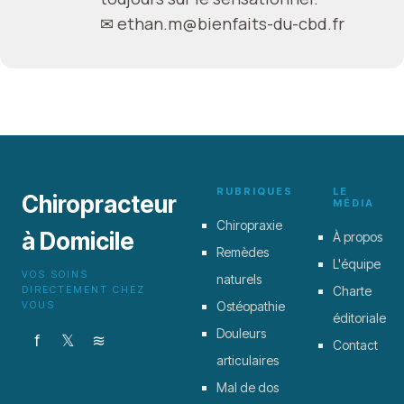
✉
ethan.m@bienfaits-du-cbd.fr
RUBRIQUES
LE
Chiropracteur
MÉDIA
Chiropraxie
à Domicile
À propos
Remèdes
L'équipe
VOS SOINS
naturels
DIRECTEMENT CHEZ
Charte
VOUS
Ostéopathie
éditoriale
Douleurs
f
𝕏
≋
Contact
articulaires
Mal de dos