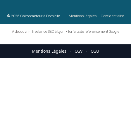
© 2026 Chiropracteur à Domicile
Mentions légales
Confidentialité
A decouvrir :
freelance SEO à Lyon
•
forfaits de référencement Google
Mentions Légales
·
CGV
·
CGU