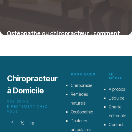
Ostéopathe ou chiropracteur : comment
choisir le bon spécialiste pour vos
douleurs ?
4 juillet 2025
RUBRIQUES
LE
Chiropracteur
MÉDIA
Chiropraxie
à Domicile
À propos
Remèdes
L'équipe
VOS SOINS
naturels
DIRECTEMENT CHEZ
Charte
VOUS
Ostéopathie
éditoriale
Douleurs
f
𝕏
≋
Contact
articulaires