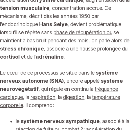
tension musculaire
, concentration accrue. Ce
mécanisme, décrit dès les années 1950 par
l’endocrinologue
Hans Selye
, devient problématique
lorsqu’il se répète sans
phase de récupération ou
se
maintient à bas bruit pendant des mois : on parle alors de
stress chronique
, associé à une hausse prolongée du
cortisol
et de l’
adrénaline
.
Le cœur de ce processus se situe dans le
système
nerveux autonome (SNA)
, encore appelé
système
neurovégétatif
, qui régule en continu la
fréquence
cardiaque
, la
respiration
, la
digestion
, la
température
corporelle
. Il comprend :
le
système nerveux sympathique
, associé à la
réaction de fuite ou combat ? : accélération du