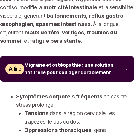
cortisol modifie la
motricité intestinale
et la sensibilité
viscérale, générant
ballonnements
,
reflux gastro-
œsophagien
,
spasmes intestinaux
. À la longue,
s’ajoutent
maux de tête
,
vertiges
,
troubles du
sommeil
et
fatigue persistante
.
Migraine et ostéopathie : une solution
À lire
naturelle pour soulager durablement
Symptômes corporels fréquents
en cas de
stress prolongé :
Tensions
dans la région cervicale, les
trapèzes,
le bas du dos
.
Oppressions thoraciques
, gêne