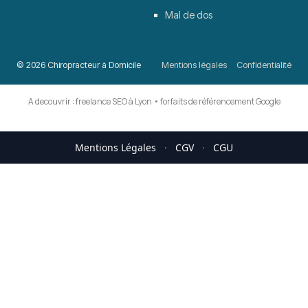
Mal de dos
© 2026 Chiropracteur à Domicile
Mentions légales
Confidentialité
A decouvrir :
freelance SEO à Lyon
•
forfaits de référencement Google
Mentions Légales
·
CGV
·
CGU