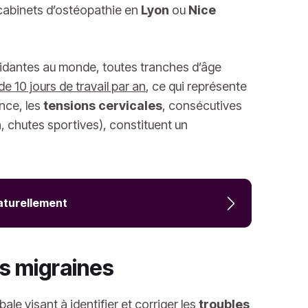
abinets d’ostéopathie en
Lyon
ou
Nice
validantes au monde, toutes tranches d’âge
e 10 jours de travail par an
, ce qui représente
ence, les
tensions cervicales
, consécutives
, chutes sportives), constituent un
aturellement
es migraines
bale
visant à identifier et corriger les
troubles