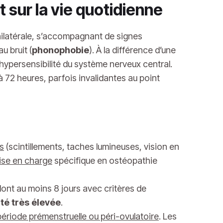
 sur la vie quotidienne
nilatérale, s’accompagnant de signes
u bruit (
phonophobie
). À la différence d’une
hypersensibilité du système nerveux central.
à 72 heures, parfois invalidantes au point
s
(scintillements, taches lumineuses, vision en
ise en charge
spécifique en ostéopathie
dont au moins 8 jours avec critères de
té très élevée
.
période prémenstruelle ou péri-ovulatoire
. Les