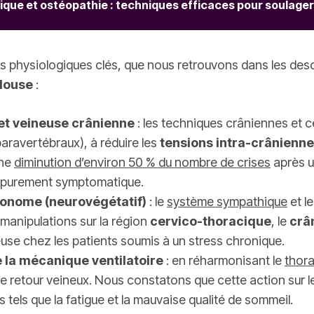
ique et ostéopathie : techniques efficaces pour soulager
ers physiologiques clés, que nous retrouvons dans les de
louse
:
 et veineuse crânienne
: les techniques crâniennes et c
paravertébraux), à réduire les
tensions intra-crânienn
une
diminution d’environ 50 % du nombre de crises
après u
 purement symptomatique.
tonome (neurovégétatif)
: le
système sympathique
et l
s manipulations sur la région
cervico-thoracique
, le
crâ
neuse chez les patients soumis à un stress chronique.
e la mécanique ventilatoire
: en réharmonisant le
thora
t le retour veineux. Nous constatons que cette action sur
s tels que la fatigue et la mauvaise qualité de sommeil.