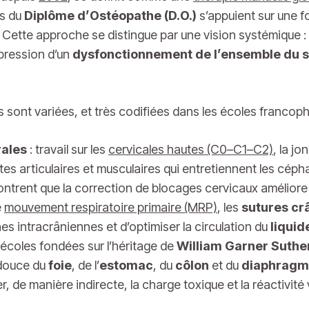
es du
Diplôme d’Ostéopathe (D.O.)
s’appuient sur une f
. Cette approche se distingue par une vision systémique
pression d’un
dysfonctionnement de l’ensemble du 
 sont variées, et très codifiées dans les écoles francop
rales
: travail sur les
cervicales hautes (C0–C1–C2)
, la jo
intes articulaires et musculaires qui entretiennent les cép
ntrent que la correction de blocages cervicaux améliore l
e
mouvement respiratoire primaire (MRP)
, les
sutures cr
 intracrâniennes et d’optimiser la circulation du
liquid
écoles fondées sur l’héritage de
William Garner Suthe
 douce du
foie
, de l’
estomac
, du
côlon
et du
diaphrag
er, de manière indirecte, la charge toxique et la réactivité 