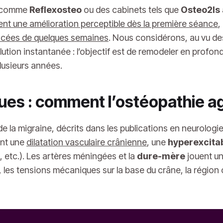
ux comme
Reflexosteo
ou des cabinets tels que
Osteo2ls 
ent une amélioration perceptible dès la première séance
,
acées de quelques semaines
. Nous considérons, au vu de
olution instantanée : l’objectif est de remodeler en prof
plusieurs années.
s : comment l’ostéopathie agi
 de la migraine, décrits dans les publications en neurolog
ent une
dilatation vasculaire crânienne
, une
hyperexcitab
 etc.). Les artères méningées et la
dure-mère
jouent un 
les tensions mécaniques sur la base du crâne, la région