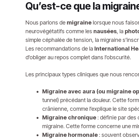
Qu’est-ce que la migrain
Nous parlons de
migraine
lorsque nous faiso
neurovégétatifs comme les
nausées
, la
phot
simple céphalée de tension, la migraine s’insc
Les recommandations de la
International H
d’obliger au repos complet dans l’obscurité.
Les principaux types cliniques que nous rencon
Migraine avec aura (ou migraine o
tunnel) précédant la douleur. Cette fo
crânienne, comme l’explique le site spé
Migraine chronique
: définie par de
migraine. Cette forme concerne une min
Migraine hormonale
: souvent obser