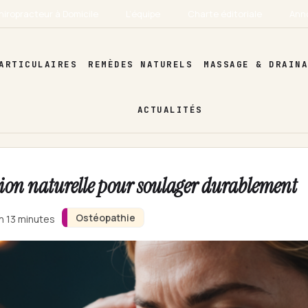
hiropracteur à Domicile
L’équipe
Charte éditoriale
Ann
ARTICULAIRES
REMÈDES NATURELS
MASSAGE & DRAIN
ACTUALITÉS
ution naturelle pour soulager durablement
Ostéopathie
on 13 minutes