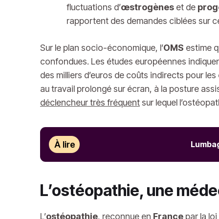
fluctuations d’
œstrogènes
et de
prog
rapportent des demandes ciblées sur ce
Sur le plan socio-économique, l’
OMS
estime qu
confondues. Les études européennes indique
des milliers d’euros de coûts indirects pour le
au travail prolongé sur écran, à la posture as
déclencheur très fréquent
sur lequel l’ostéopa
À lire
Lumbago
L’ostéopathie, une médec
L’
ostéopathie
, reconnue en
France
par la lo