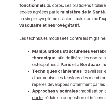
fonctionnels
du corps. Les praticiens titulair
écoles agréées par le
ministère de la Santé
un simple symptôme crânien, mais comme l’ex
vasculaire et neurovégétatif
.
Les techniques mobilisées contre les migraines
Manipulations structurelles vertéb
thoracique
, afin de libérer les contra
ostéopathes à
Paris
et à
Bordeaux
mo
Techniques crâniennes
: travail sur l
d’harmoniser les tensions des membranes
repères développés notamment par les 
Approches viscérales
: mobilisation
porte
, réduire la congestion et influenc