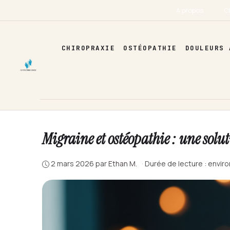
Aller
À propos
C
au
contenu
CHIROPRAXIE
OSTÉOPATHIE
DOULEURS 
Migraine et ostéopathie : une sol
2 mars 2026
par
Ethan M.
·
Durée de lecture : envir