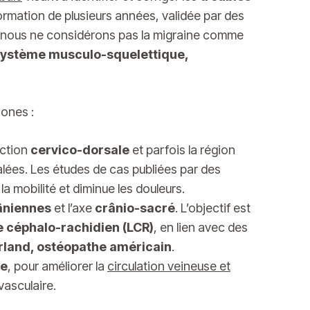
ormation de plusieurs années, validée par des
 : nous ne considérons pas la migraine comme
système musculo-squelettique,
hones :
nction
cervico-dorsale
et parfois la région
halées. Les études de cas publiées par des
a mobilité et diminue les douleurs.
âniennes
et l’axe
crânio-sacré
. L’objectif est
e céphalo-rachidien (LCR)
, en lien avec des
rland, ostéopathe américain
.
me
, pour améliorer la
circulation veineuse et
vasculaire.