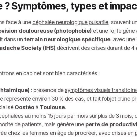
e ? Symptômes, types et impact
ns face à une
céphalée neurologique pulsatile
, souvent u
ovision douloureuse (photophobie)
et une forte gêne a
rit dans un
terrain neurologique spécifique
, avec une 
eadache Society (IHS)
décrivent des crises durant de 4 
trons en cabinet sont bien caractérisés :
phtalmique)
: présence de
symptômes visuels transitoire
rme représente environ
30 % des cas
, et fait l’objet d’une
pr
cialisé
Oostéo
à
Toulouse
.
s céphalées au moins
15 jours par mois sur plus de 3 mois
, 
orité de patients, mais génère une
perte de productivi
vée chez les femmes en âge de procréer, avec crises en