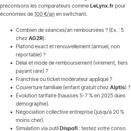
préconisons les comparateurs comme
LeLynx.fr
pour
économies de
100 €/an
en switchant.
Combien de séances/an remboursées ? (Ex. : 5
chez
AG2R
).
Plafond exact et renouvellement (annuel, non
reportable) ?
Délai et mode de remboursement (virement, tiers
payant rare) ?
Franchise ou ticket modérateur appliqué ?
Couverture familiale (enfant gratuit chez
Alptis
) ?
Évolution tarifaire (hausses 5-7 % en 2025 dues
démographie).
Négociation collective entreprise (jusqu’à 20 %
moins cher).
Simulation via outil
Dispofi
: testez votre conso