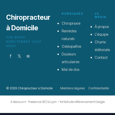
RUBRIQUES
LE
Chiropracteur
MÉDIA
Chiropraxie
à Domicile
À propos
Remèdes
L'équipe
VOS SOINS
naturels
DIRECTEMENT CHEZ
Charte
VOUS
Ostéopathie
éditoriale
Douleurs
f
𝕏
≋
Contact
articulaires
Mal de dos
© 2026 Chiropracteur à Domicile
Mentions légales
Confidentialité
A decouvrir :
freelance SEO à Lyon
•
forfaits de référencement Google