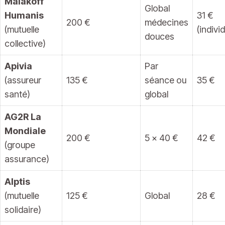
Malakoff
Global
Humanis
31 €
200 €
médecines
(mutuelle
(individ
douces
collective)
Apivia
Par
(assureur
135 €
séance ou
35 €
santé)
global
AG2R La
Mondiale
200 €
5 x 40 €
42 €
(groupe
assurance)
Alptis
(mutuelle
125 €
Global
28 €
solidaire)