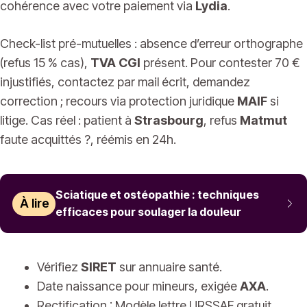
cohérence avec votre paiement via
Lydia
.
Check-list pré-mutuelles : absence d’erreur orthographe
(refus 15 % cas),
TVA CGI
présent. Pour contester 70 €
injustifiés, contactez par mail écrit, demandez
correction ; recours via protection juridique
MAIF
si
litige. Cas réel : patient à
Strasbourg
, refus
Matmut
faute acquittés ?, réémis en 24h.
Sciatique et ostéopathie : techniques
À lire
efficaces pour soulager la douleur
Vérifiez
SIRET
sur annuaire santé.
Date naissance pour mineurs, exigée
AXA
.
Rectification : Modèle lettre URSSAF gratuit.