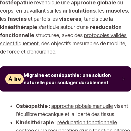
l’
ostéopathie
revendique une
approche globale
du
corps, en travaillant sur les
articulations
, les
muscles
,
les
fascias
et parfois les
viscères
, tandis que la
kinésithérapie
s’articule autour d’une
rééducation
fonctionnelle
structurée, avec des
protocoles validés
scientifiquement
, des objectifs mesurables de mobilité,
de force et d’endurance.
Migraine et ostéopathie : une solution
À lire
naturelle pour soulager durablement
Ostéopathie
:
approche globale manuelle
visant
l’équilibre mécanique et la liberté des tissus.
Kinésithérapie
:
rééducation fonctionnelle
centrée sur la récupération d’une fonction altérée.