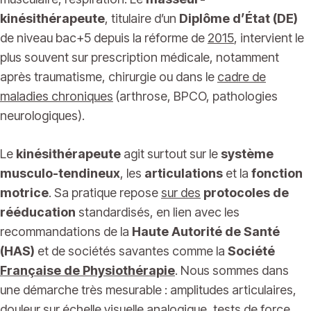
kinésithérapeute
, titulaire d’un
Diplôme d’État (DE)
de niveau bac+5 depuis la réforme de
2015
, intervient le
plus souvent sur prescription médicale, notamment
après traumatisme, chirurgie ou dans le
cadre de
maladies chroniques
(arthrose, BPCO, pathologies
neurologiques).
Le
kinésithérapeute
agit surtout sur le
système
musculo-tendineux
, les
articulations
et la
fonction
motrice
. Sa pratique repose
sur des
protocoles de
rééducation
standardisés, en lien avec les
recommandations de la
Haute Autorité de Santé
(HAS)
et de sociétés savantes comme la
Société
Française de Physiothérapie
. Nous sommes dans
une démarche très mesurable : amplitudes articulaires,
douleur sur échelle visuelle analogique, tests de force,