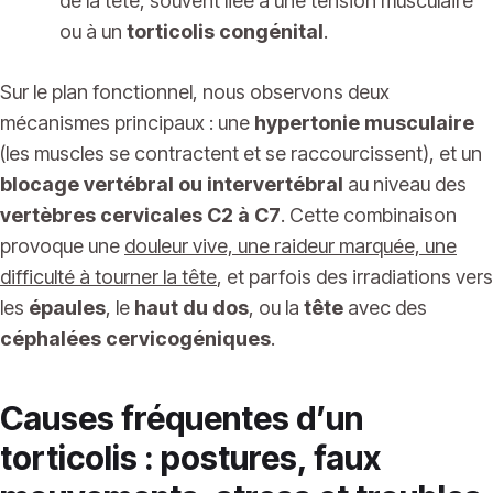
de la tête, souvent liée à une tension musculaire
ou à un
torticolis congénital
.
Sur le plan fonctionnel, nous observons deux
mécanismes principaux : une
hypertonie musculaire
(les muscles se contractent et se raccourcissent), et un
blocage vertébral ou intervertébral
au niveau des
vertèbres cervicales C2 à C7
. Cette combinaison
provoque une
douleur vive, une raideur marquée, une
difficulté à tourner la tête
, et parfois des irradiations vers
les
épaules
, le
haut du dos
, ou la
tête
avec des
céphalées cervicogéniques
.
Causes fréquentes d’un
torticolis : postures, faux