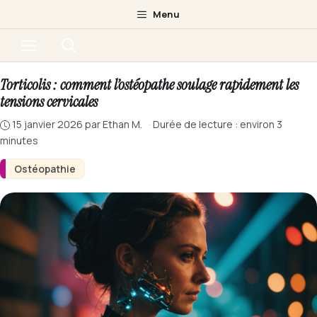
Aller
Menu
au
Menu
contenu
Torticolis : comment l’ostéopathe soulage rapidement les
tensions cervicales
15 janvier 2026
par
Ethan M.
·
Durée de lecture : environ 3
minutes
Ostéopathie