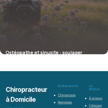
Ostéopathe et sinusite : soulager
naturellement ses symptômes
5 février 2026
RUBRIQUES
LE
Chiropracteur
MÉDIA
Chiropraxie
à Domicile
À propos
Remèdes
L'équipe