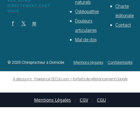
VOS SOINS
naturels
DIRECTEMENT CHEZ
Charte
VOUS
Ostéopathie
éditoriale
Douleurs
f
𝕏
≋
Contact
articulaires
Mal de dos
© 2026 Chiropracteur à Domicile
Mentions légales
Confidentialité
A decouvrir :
freelance SEO à Lyon
•
forfaits de référencement Google
Mentions Légales
·
CGV
·
CGU