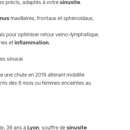
tes précis, adaptés à votre
sinusite
.
inus
maxillaires, frontaux et sphénoïdaux,
ais pour optimiser retour veino-lymphatique.
ines et
inflammation
.
es sinusal.
e une chute en 2019 altérant mobilité
fants dès 6 mois ou femmes enceintes au
hie, 38 ans à
Lyon
, souffre de
sinusite