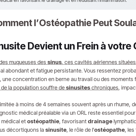
dical en favorisant le drainage et en réduisant l'inflammation.
 Comment l’Ostéopathie Peut So
inusite Devient un Frein à votre
des muqueuses des
sinus
, ces cavités aériennes située
al abondant et fatigue persistante. Vous ressentez prob
, une concentration en berne au travail ou des moments fam
 de la population souffre de
sinusites
chroniques
, impac
t limitée à moins de 4 semaines souvent après un rhume, d
gnostic médical préalable via un ORL reste essentiel po
médical et
ostéopathie
, favorisant
drainage
lymphatiq
nous décortiquons la
sinusite
, le rôle de l’
ostéopathe
, le