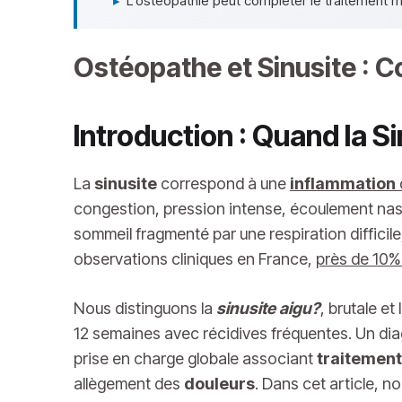
▸
L'ostéopathie peut compléter le traitement mé
Ostéopathe et Sinusite :
Introduction : Quand la S
La
sinusite
correspond à une
inflammation
congestion, pression intense, écoulement nas
sommeil fragmenté par une respiration difficile
observations cliniques en France,
près de 10%
Nous distinguons la
sinusite aigu?
, brutale e
12 semaines avec récidives fréquentes. Un dia
prise en charge globale associant
traitement
allègement des
douleurs
. Dans cet article, 