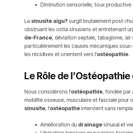
Diminution sensorielle, toux productive
La
sinusite aigu?
surgit brutalement post-rhu
obstruant les ostia sinusiens et entretenant un
de-France
, déviation septale, tabagisme, ai
particulièrement les causes mécaniques sous-
les récidives et orientent vers l’
ostéopathie
.
Le Rôle de l’Ostéopathie 
Nous considérons l’
ostéopathie
, fondée par
mobilité osseuse, musculaire et fasciale pour 
sinusite
, l’
ostéopathe
intervient sans rempl
Amélioration du
drainage
sinusal et ve
Libération tensions musculaires faciales