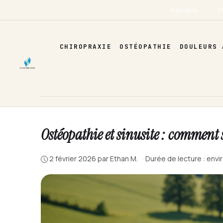
Aller
À propos
C
au
contenu
CHIROPRAXIE
OSTÉOPATHIE
DOULEURS 
Ostéopathie et sinusite : comment
2 février 2026
par
Ethan M.
·
Durée de lecture : envi