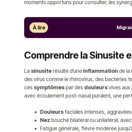
moments opportuns pour consulter, les synerg
À lire
Migrai
Comprendre la Sinusite
La
sinusite
résulte d’une
inflammation
de la
des virus comme le rhinovirus, des bactéries t
ces
symptômes
par des
douleurs
vives aux 
avec écoulement post-nasal purulent, une pert
Douleurs
faciales intenses, aggravées
Nez
bouché bilatéral ou unilatéral, ave
Fatigue générale, fièvre modérée jusqu’