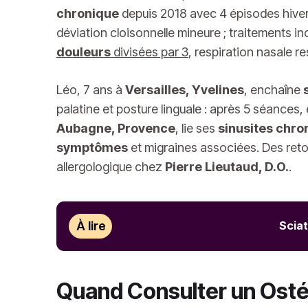
chronique
depuis 2018 avec 4 épisodes hiver
déviation cloisonnelle mineure ; traitements in
douleurs
divisées par 3
, respiration nasale r
Léo, 7 ans à
Versailles, Yvelines
, enchaîne
palatine et posture linguale : après 5 séance
Aubagne, Provence
, lie ses
sinusites chro
symptômes
et migraines associées. Des reto
allergologique chez
Pierre Lieutaud, D.O.
.
À lire
Sciat
Quand Consulter un Osté