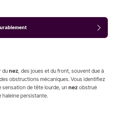
 durablement
r du
nez
, des joues et du front, souvent due à
u des obstructions mécaniques. Vous identifiez
 sensation de tête lourde, un
nez
obstrué
 haleine persistante.