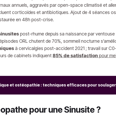
naux annuels, aggravés par open-space climatisé et aller
cluent corticoïdes et antibiotiques. Ajout de 4 séances o
estaurée en 48h post-crise.
sinusites
post-rhume depuis sa naissance par ventouse e
s, épisodes ORL chutent de 70%, sommeil nocturne s’améli
niques
à cervicalgies post-accident 2021 ; travail sur C
urs de cabinets indiquent
85% de satisfaction
pour mei
ique et ostéopathie : techniques efficaces pour soulager
opathe pour une Sinusite ?