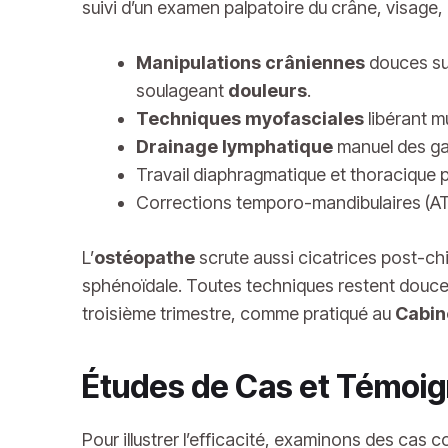
suivi d’un examen palpatoire du crâne, visage,
Manipulations crâniennes
douces sur
soulageant
douleurs
.
Techniques myofasciales
libérant m
Drainage lymphatique
manuel des gan
Travail diaphragmatique et thoracique 
Corrections temporo-mandibulaires (ATM
L’
ostéopathe
scrute aussi cicatrices post-ch
sphénoïdale. Toutes techniques restent douc
troisième trimestre, comme pratiqué au
Cabin
Études de Cas et Témoig
Pour illustrer l’efficacité, examinons des cas 