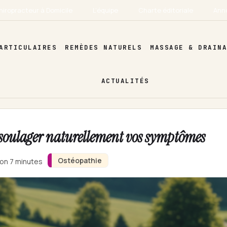
hiropracteur à Domicile
L’équipe
Charte éditoriale
Ann
ARTICULAIRES
REMÈDES NATURELS
MASSAGE & DRAIN
ACTUALITÉS
 soulager naturellement vos symptômes
Ostéopathie
ron 7 minutes