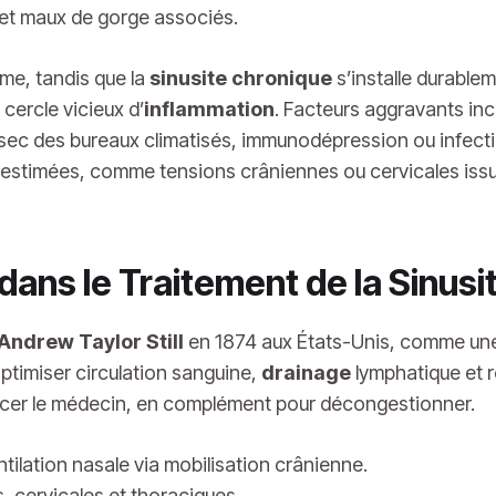
 et maux de gorge associés.
me, tandis que la
sinusite chronique
s’installe durable
 cercle vicieux d’
inflammation
. Facteurs aggravants incl
r sec des bureaux climatisés, immunodépression ou infect
estimées, comme tensions crâniennes ou cervicales issue
dans le Traitement de la Sinusi
Andrew Taylor Still
en 1874 aux États-Unis, comme une 
optimiser circulation sanguine,
drainage
lymphatique et ré
acer le médecin, en complément pour décongestionner.
ntilation nasale via mobilisation crânienne.
, cervicales et thoraciques.