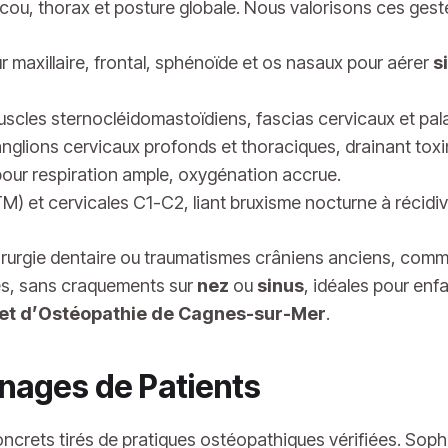
 cou, thorax et posture globale. Nous valorisons ces ges
 maxillaire, frontal, sphénoïde et os nasaux pour aérer
s
uscles sternocléidomastoïdiens, fascias cervicaux et pal
glions cervicaux profonds et thoraciques, drainant tox
pour respiration ample, oxygénation accrue.
) et cervicales C1-C2, liant bruxisme nocturne à récidiv
irurgie dentaire ou traumatismes crâniens anciens, comm
es, sans craquements sur
nez
ou
sinus
, idéales pour en
et d’Ostéopathie de Cagnes-sur-Mer
.
nages de Patients
concrets tirés de pratiques ostéopathiques vérifiées. Sop