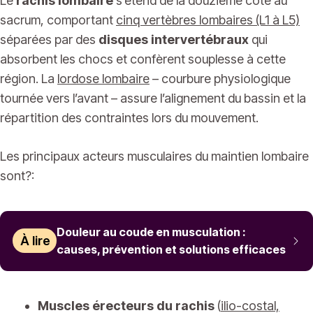
Le
rachis lombaire
s’étend de la douzième côte au
sacrum, comportant
cinq vertèbres lombaires (L1 à L5)
séparées par des
disques intervertébraux
qui
absorbent les chocs et confèrent souplesse à cette
région. La
lordose lombaire
– courbure physiologique
tournée vers l’avant – assure l’alignement du bassin et la
répartition des contraintes lors du mouvement.
Les principaux acteurs musculaires du maintien lombaire
sont?:
Douleur au coude en musculation :
À lire
causes, prévention et solutions efficaces
Muscles érecteurs du rachis
(
ilio-costal,