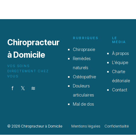
Top 8 solutions
2 mai 2026
RUBRIQUES
LE
Chiropracteur
MÉDIA
Chiropraxie
à Domicile
À propos
Remèdes
L'équipe
VOS SOINS
naturels
DIRECTEMENT CHEZ
Charte
VOUS
Ostéopathie
éditoriale
Douleurs
f
𝕏
≋
Contact
articulaires
Mal de dos
© 2026 Chiropracteur à Domicile
Mentions légales
Confidentialité