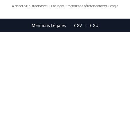
A decouvrir :
freelance SEO à Lyon
•
forfaits de référencement Google
Mentions Légales
·
CGV
·
CGU