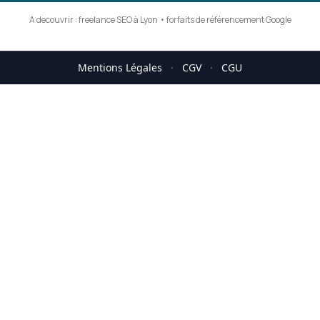
A decouvrir :
freelance SEO à Lyon
•
forfaits de référencement Google
Mentions Légales
·
CGV
·
CGU