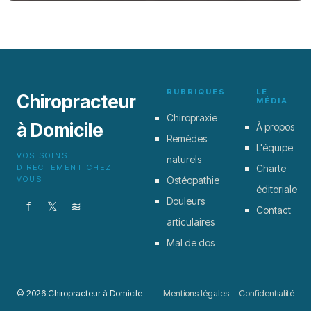
douleur
6 mai 2026
RUBRIQUES
LE
Chiropracteur
MÉDIA
Chiropraxie
à Domicile
À propos
Remèdes
L'équipe
VOS SOINS
naturels
DIRECTEMENT CHEZ
Charte
VOUS
Ostéopathie
éditoriale
Douleurs
f
𝕏
≋
Contact
articulaires
Mal de dos
© 2026 Chiropracteur à Domicile
Mentions légales
Confidentialité