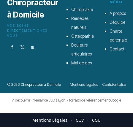
Chiropracteur
MÉDIA
Chiropraxie
à Domicile
À propos
Remèdes
L'équipe
VOS SOINS
naturels
DIRECTEMENT CHEZ
Charte
VOUS
Ostéopathie
éditoriale
Douleurs
f
𝕏
≋
Contact
articulaires
Mal de dos
© 2026 Chiropracteur à Domicile
Mentions légales
Confidentialité
A decouvrir :
freelance SEO à Lyon
•
forfaits de référencement Google
Mentions Légales
·
CGV
·
CGU