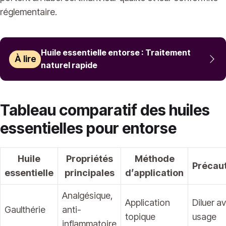
réglementaire.
Huile essentielle entorse : Traitement
À lire
naturel rapide
Tableau comparatif des huiles
essentielles pour entorse
Huile
Propriétés
Méthode
Précau
essentielle
principales
d’application
Analgésique,
Application
Diluer a
Gaulthérie
anti-
topique
usage
inflammatoire