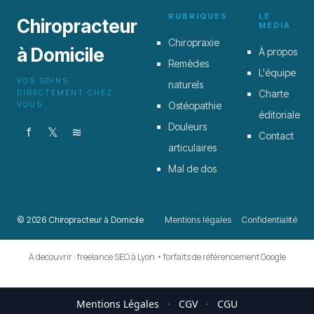
RUBRIQUES
LE
Chiropracteur
MÉDIA
Chiropraxie
à Domicile
À propos
Remèdes
L'équipe
VOS SOINS
naturels
DIRECTEMENT CHEZ
Charte
VOUS
Ostéopathie
éditoriale
Douleurs
f
𝕏
≋
Contact
articulaires
Mal de dos
© 2026 Chiropracteur à Domicile
Mentions légales
Confidentialité
A decouvrir :
freelance SEO à Lyon
•
forfaits de référencement Google
Mentions Légales
·
CGV
·
CGU