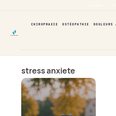
Aller
À propos
C
au
contenu
CHIROPRAXIE
OSTÉOPATHIE
DOULEURS 
stress anxiete