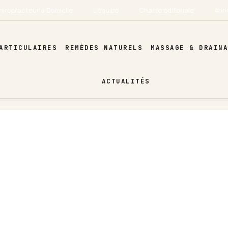
hiropracteur à Domicile
L’équipe
Charte éditoriale
Ann
ARTICULAIRES
REMÈDES NATURELS
MASSAGE & DRAIN
ACTUALITÉS