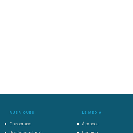
RUBRIQUES
LE MÉDIA
Chiropraxie
À propos
Remèdes naturels
L'équipe