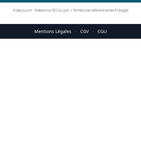
A decouvrir :
freelance SEO à Lyon
•
forfaits de référencement Google
Mentions Légales
·
CGV
·
CGU