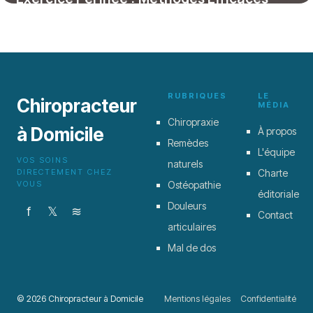
2026
19 janvier 2026
RUBRIQUES
LE
Chiropracteur
MÉDIA
Chiropraxie
à Domicile
À propos
Remèdes
L'équipe
VOS SOINS
naturels
DIRECTEMENT CHEZ
Charte
VOUS
Ostéopathie
éditoriale
Douleurs
f
𝕏
≋
Contact
articulaires
Mal de dos
© 2026 Chiropracteur à Domicile
Mentions légales
Confidentialité