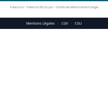
A decouvrir :
freelance SEO à Lyon
•
forfaits de référencement Google
Mentions Légales
·
CGV
·
CGU