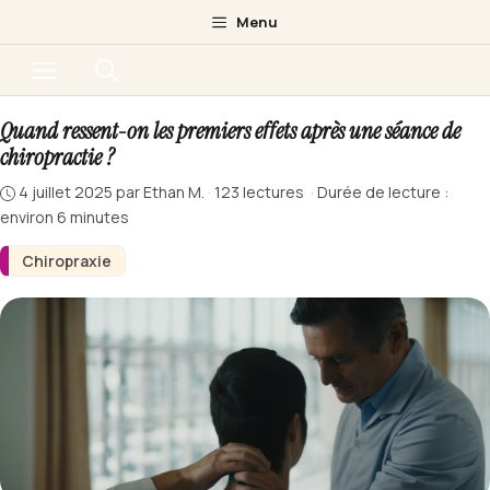
Aller
Menu
au
Menu
contenu
Quand ressent-on les premiers effets après une séance de
chiropractie ?
4 juillet 2025
par
Ethan M.
·
123 lectures
·
Durée de lecture :
environ 6 minutes
Chiropraxie