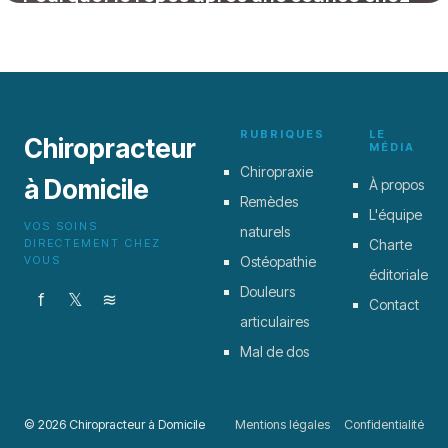
le chiropracteur est essentiel pour votre
bien-être
15 juin 2026
RUBRIQUES
LE
Chiropracteur
MÉDIA
Chiropraxie
à Domicile
À propos
Remèdes
L'équipe
VOS SOINS
naturels
DIRECTEMENT CHEZ
Charte
VOUS
Ostéopathie
éditoriale
Douleurs
f
𝕏
≋
Contact
articulaires
Mal de dos
© 2026 Chiropracteur à Domicile
Mentions légales
Confidentialité