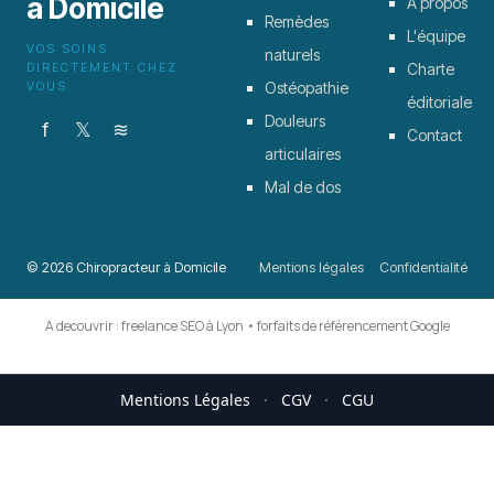
à Domicile
À propos
Remèdes
L'équipe
VOS SOINS
naturels
DIRECTEMENT CHEZ
Charte
VOUS
Ostéopathie
éditoriale
Douleurs
f
𝕏
≋
Contact
articulaires
Mal de dos
© 2026 Chiropracteur à Domicile
Mentions légales
Confidentialité
A decouvrir :
freelance SEO à Lyon
•
forfaits de référencement Google
Mentions Légales
·
CGV
·
CGU