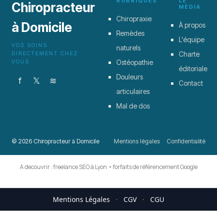
RUBRIQUES
LE
Chiropracteur
MÉDIA
Chiropraxie
à Domicile
À propos
Remèdes
L'équipe
VOS SOINS
naturels
DIRECTEMENT CHEZ
Charte
VOUS
Ostéopathie
éditoriale
Douleurs
f
𝕏
≋
Contact
articulaires
Mal de dos
© 2026 Chiropracteur à Domicile
Mentions légales
Confidentialité
A decouvrir :
freelance SEO à Lyon
•
forfaits de référencement Google
Mentions Légales
·
CGV
·
CGU