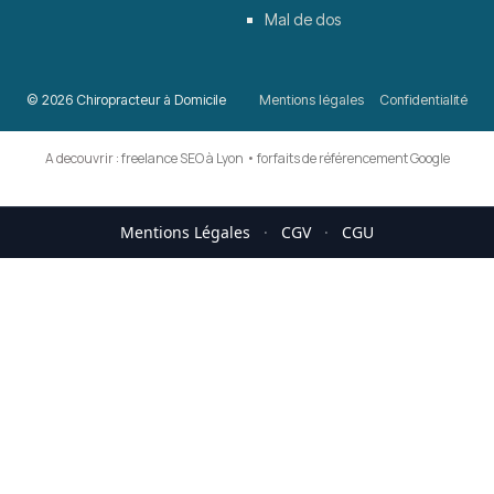
Mal de dos
© 2026 Chiropracteur à Domicile
Mentions légales
Confidentialité
A decouvrir :
freelance SEO à Lyon
•
forfaits de référencement Google
Mentions Légales
·
CGV
·
CGU