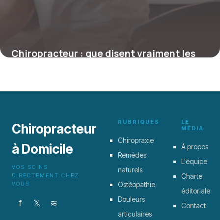
Chiropracteur : que disent vraiment les
avis sur les forums spécialisés ?
4 juillet 2025
RUBRIQUES
LE
Chiropracteur
MÉDIA
Chiropraxie
à Domicile
À propos
Remèdes
L'équipe
VOS SOINS
naturels
DIRECTEMENT CHEZ
Charte
VOUS
Ostéopathie
éditoriale
Douleurs
f
𝕏
≋
Contact
articulaires