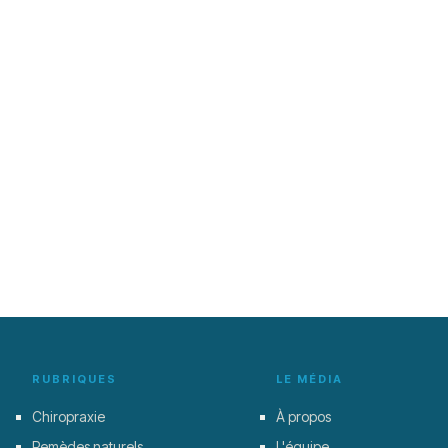
RUBRIQUES
LE MÉDIA
Chiropraxie
À propos
Remèdes naturels
L'équipe