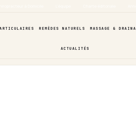
hiropracteur à Domicile
L’équipe
Charte éditoriale
Ann
ARTICULAIRES
REMÈDES NATURELS
MASSAGE & DRAIN
ACTUALITÉS