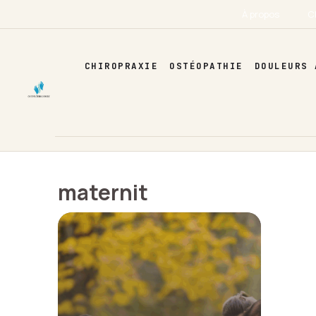
Aller
À propos
C
au
contenu
CHIROPRAXIE
OSTÉOPATHIE
DOULEURS 
maternit