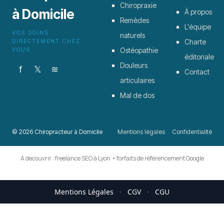
Chiropraxie
à Domicile
À propos
Remèdes
L'équipe
VOS SOINS
naturels
DIRECTEMENT CHEZ
Charte
VOUS
Ostéopathie
éditoriale
Douleurs
f
𝕏
≋
Contact
articulaires
Mal de dos
© 2026 Chiropracteur à Domicile
Mentions légales
Confidentialité
A decouvrir :
freelance SEO à Lyon
•
forfaits de référencement Google
Mentions Légales
·
CGV
·
CGU