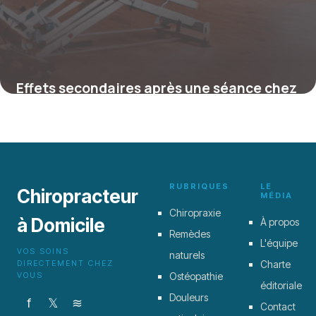
Effets secondaires après une séance chez
le chiropracteur : ce que vous devez
vraiment savoir
4 juillet 2025
RUBRIQUES
LE
Chiropracteur
MÉDIA
Chiropraxie
à Domicile
À propos
Remèdes
L'équipe
VOS SOINS
naturels
DIRECTEMENT CHEZ
Charte
VOUS
Ostéopathie
éditoriale
Douleurs
f
𝕏
≋
Contact