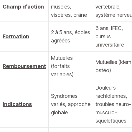
Champ d’action
muscles,
vertébrale,
viscères, crâne
système nerve
6 ans, IFEC,
2 à 5 ans, écoles
Formation
cursus
agréées
universitaire
Mutuelles
Mutuelles (idem
Remboursement
(forfaits
ostéo)
variables)
Douleurs
Syndromes
rachidiennes,
Indications
variés, approche
troubles neuro-
globale
musculo-
squelettiques