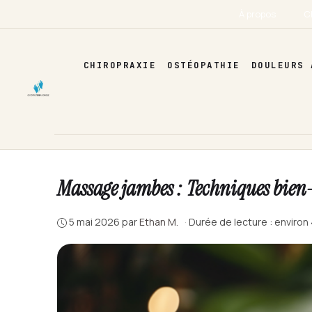
Aller
À propos
C
au
contenu
CHIROPRAXIE
OSTÉOPATHIE
DOULEURS 
Massage jambes : Techniques bien-
5 mai 2026
par
Ethan M.
·
Durée de lecture : environ