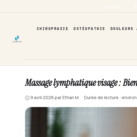
Aller
À propos
C
au
contenu
CHIROPRAXIE
OSTÉOPATHIE
DOULEURS 
Massage lymphatique visage : Bienf
9 avril 2026
par
Ethan M.
·
Durée de lecture : enviro