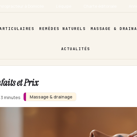
hiropracteur à Domicile
L’équipe
Charte éditoriale
Ann
ARTICULAIRES
REMÈDES NATURELS
MASSAGE & DRAIN
ACTUALITÉS
aits et Prix
Massage & drainage
n 3 minutes