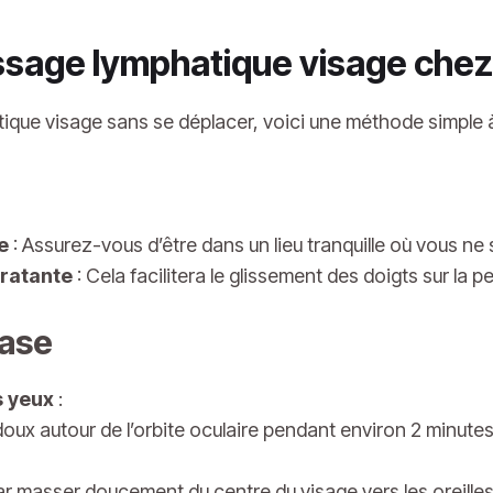
sage lymphatique visage chez 
ique visage sans se déplacer, voici une méthode simple à
e
: Assurez-vous d’être dans un lieu tranquille où vous ne
dratante
: Cela facilitera le glissement des doigts sur la p
base
s yeux
:
doux autour de l’orbite oculaire pendant environ 2 minutes
r masser doucement du centre du visage vers les oreill