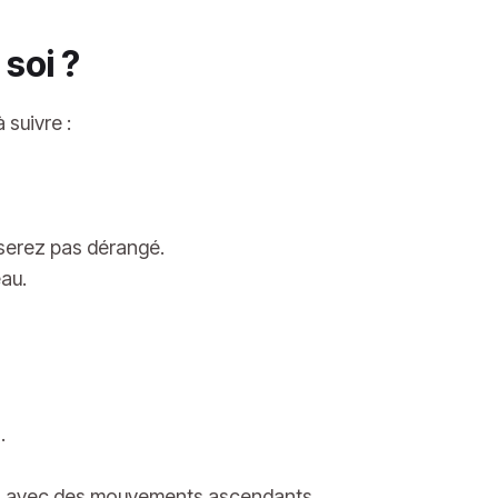
soi ?
 suivre :
 serez pas dérangé.
eau.
.
es avec des mouvements ascendants.