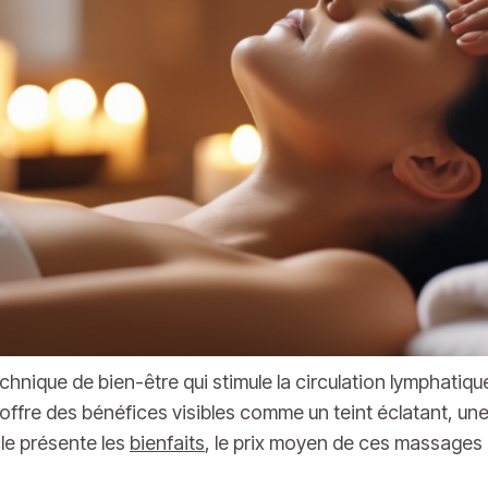
chnique de bien-être qui stimule la circulation lymphatique
il offre des bénéfices visibles comme un teint éclatant, u
cle présente les
bienfaits
, le prix moyen de ces massages