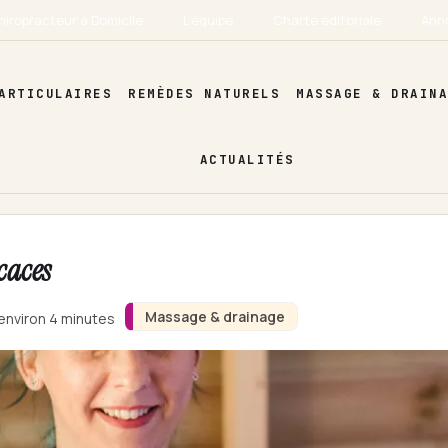
hiropracteur à Domicile
L’équipe
Charte éditoriale
Ann
ARTICULAIRES
REMÈDES NATURELS
MASSAGE & DRAIN
ACTUALITÉS
caces
Massage & drainage
 environ 4 minutes