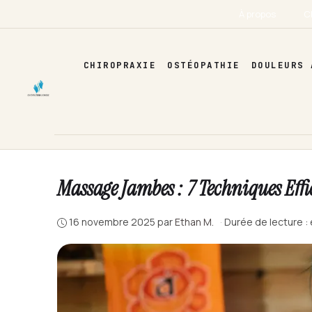
Aller
À propos
C
au
contenu
CHIROPRAXIE
OSTÉOPATHIE
DOULEURS 
Massage Jambes : 7 Techniques Effi
16 novembre 2025
par
Ethan M.
·
Durée de lecture :