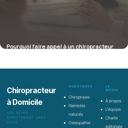
Pourquoi faire appel à un chiropracteur
canin : la santé vertébrale de votre chien
autrement
4 juillet 2025
RUBRIQUES
LE
Chiropracteur
MÉDIA
Chiropraxie
à Domicile
À propos
Remèdes
L'équipe
VOS SOINS
naturels
DIRECTEMENT CHEZ
Charte
VOUS
Ostéopathie
éditoriale