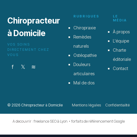
4 juillet 2025
RUBRIQUES
LE
Chiropracteur
MÉDIA
Chiropraxie
à Domicile
À propos
Remèdes
L'équipe
VOS SOINS
naturels
DIRECTEMENT CHEZ
Charte
VOUS
Ostéopathie
éditoriale
Douleurs
f
𝕏
≋
Contact
articulaires
Mal de dos
© 2026 Chiropracteur à Domicile
Mentions légales
Confidentialité
A decouvrir :
freelance SEO à Lyon
•
forfaits de référencement Google