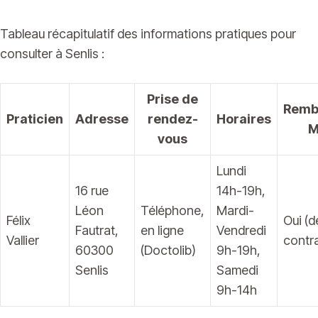
Tableau récapitulatif des informations pratiques pour
consulter à Senlis :
Prise de
Remb
Praticien
Adresse
rendez-
Horaires
M
vous
Lundi
16 rue
14h-19h,
Léon
Téléphone,
Mardi-
Félix
Oui (
Fautrat,
en ligne
Vendredi
Vallier
contr
60300
(Doctolib)
9h-19h,
Senlis
Samedi
9h-14h