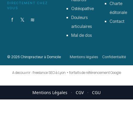
DIRECTEMENT CHEZ
Charte
VOUS
Ostéopathie
éditoriale
Douleurs
f
𝕏
≋
Contact
articulaires
Mal de dos
© 2026 Chiropracteur à Domicile
Mentions légales
Confidentialité
A decouvrir :
freelance SEO à Lyon
•
forfaits de référencement Google
Mentions Légales
·
CGV
·
CGU