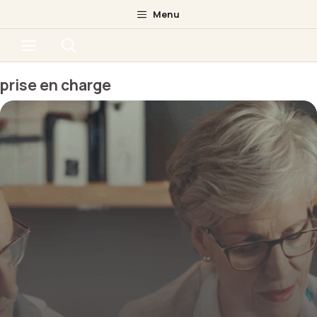
Aller
Menu
au
Menu
contenu
prise en charge