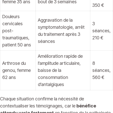
femme 35 ans
bout de 3 semaines
350 €
Douleurs
Aggravation de la
cervicales
3
symptomatologie, arrêt
post-
séances,
du traitement après 3
traumatiques,
210 €
séances
patient 50 ans
Amélioration rapide de
Arthrose du
l’amplitude articulaire,
8
genou, femme
baisse de la
séances,
62 ans
consommation
560 €
d’antalgiques
Chaque situation confirme la nécessité de
contextualiser les témoignages, car le
bénéfice
attendu varie fortement
en fonction de la pathologie