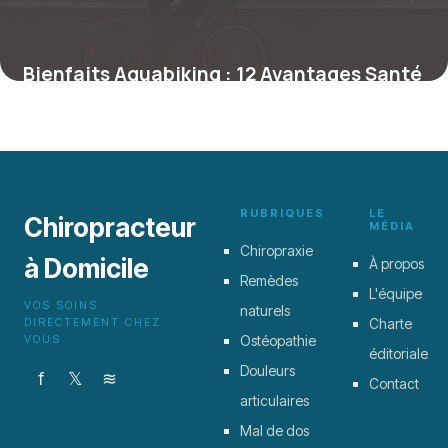
Bienfaits Aquabiking : 12 Avantages Santé
23 juin 2026
RUBRIQUES
LE
Chiropracteur
MÉDIA
Chiropraxie
à Domicile
À propos
Remèdes
L'équipe
VOS SOINS
naturels
DIRECTEMENT CHEZ
Charte
VOUS
Ostéopathie
éditoriale
Douleurs
f
𝕏
≋
Contact
articulaires
Mal de dos