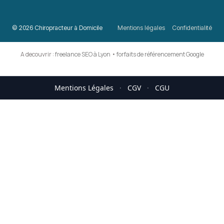
© 2026 Chiropracteur à Domicile
Mentions légales
Confidentialité
A decouvrir :
freelance SEO à Lyon
•
forfaits de référencement Google
Mentions Légales
·
CGV
·
CGU