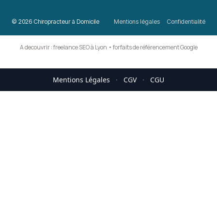
© 2026 Chiropracteur à Domicile
Mentions légales
Confidentialité
A decouvrir :
freelance SEO à Lyon
•
forfaits de référencement Google
Mentions Légales
·
CGV
·
CGU