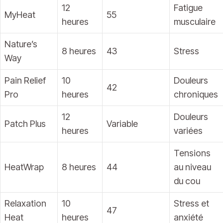
12
Fatigue
MyHeat
55
heures
musculaire
Nature’s
8 heures
43
Stress
Way
Pain Relief
10
Douleurs
42
Pro
heures
chroniques
12
Douleurs
Patch Plus
Variable
heures
variées
Tensions
HeatWrap
8 heures
44
au niveau
du cou
Relaxation
10
Stress et
47
Heat
heures
anxiété