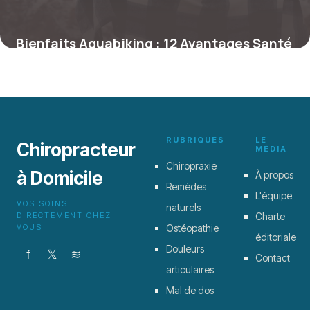
Bienfaits Aquabiking : 12 Avantages Santé
23 juin 2026
RUBRIQUES
LE
Chiropracteur
MÉDIA
Chiropraxie
à Domicile
À propos
Remèdes
L'équipe
VOS SOINS
naturels
DIRECTEMENT CHEZ
Charte
VOUS
Ostéopathie
éditoriale
Douleurs
f
𝕏
≋
Contact
articulaires
Mal de dos