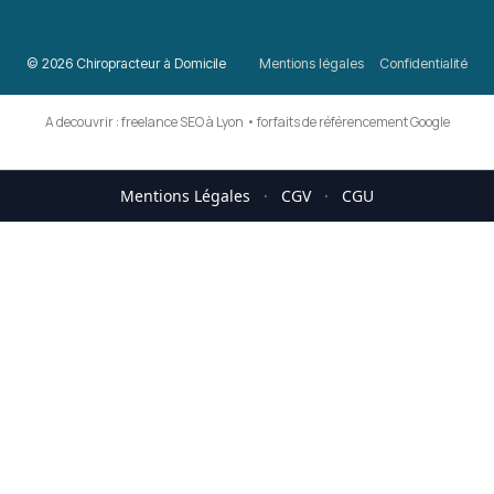
© 2026 Chiropracteur à Domicile
Mentions légales
Confidentialité
A decouvrir :
freelance SEO à Lyon
•
forfaits de référencement Google
Mentions Légales
·
CGV
·
CGU