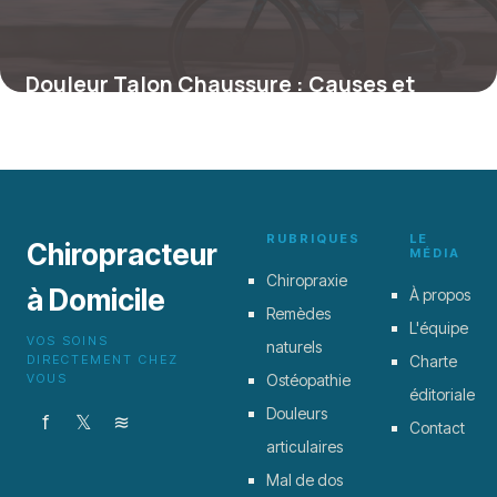
Douleur Talon Chaussure : Causes et
Solutions
19 juin 2026
RUBRIQUES
LE
Chiropracteur
MÉDIA
Chiropraxie
à Domicile
À propos
Remèdes
L'équipe
VOS SOINS
naturels
DIRECTEMENT CHEZ
Charte
VOUS
Ostéopathie
éditoriale
Douleurs
f
𝕏
≋
Contact
articulaires
Mal de dos