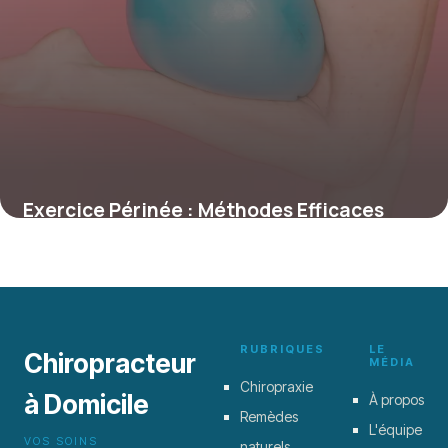
Exercice Périnée : Méthodes Efficaces
2026
19 janvier 2026
RUBRIQUES
LE
Chiropracteur
MÉDIA
Chiropraxie
à Domicile
À propos
Remèdes
L'équipe
VOS SOINS
naturels