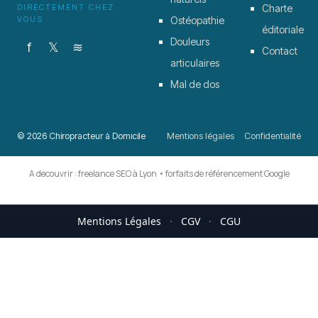
DIRECTEMENT CHEZ
Charte
VOUS
Ostéopathie
éditoriale
Douleurs
f
𝕏
≋
Contact
articulaires
Mal de dos
© 2026 Chiropracteur à Domicile
Mentions légales
Confidentialité
A decouvrir :
freelance SEO à Lyon
•
forfaits de référencement Google
Mentions Légales
·
CGV
·
CGU