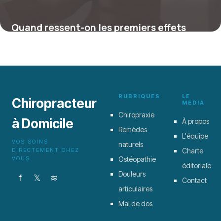
Quand ressent-on les premiers effets
après une séance de chiropractie ?
4 juillet 2025
RUBRIQUES
LE
Chiropracteur
MÉDIA
Chiropraxie
à Domicile
À propos
Remèdes
L'équipe
VOS SOINS
naturels
DIRECTEMENT CHEZ
Charte
VOUS
Ostéopathie
éditoriale
Douleurs
f
𝕏
≋
Contact
articulaires
Mal de dos