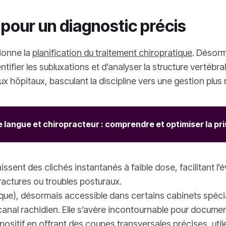
pour un diagnostic précis
ionne la
planification du traitement chiropratique
. Désorma
tifier les subluxations et d’analyser la structure vertébr
x hôpitaux, basculant la discipline vers une gestion plus r
e langue et chiropracteur : comprendre et optimiser la pr
issent des clichés instantanés à faible dose, facilitant l’
ractures ou troubles posturaux.
e), désormais accessible dans certains cabinets spécialis
 canal rachidien. Elle s’avère incontournable pour docume
ositif en offrant des coupes transversales précises, uti