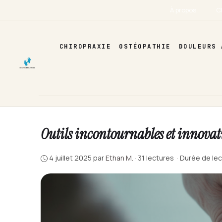
Aller
À propos
C
au
contenu
CHIROPRAXIE
OSTÉOPATHIE
DOULEURS 
Outils incontournables et innovat
4 juillet 2025
par
Ethan M.
·
31 lectures
·
Durée de lec