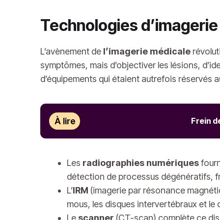
Technologies d’imagerie 
L’avènement de
l’imagerie médicale
révolut
symptômes, mais d’objectiver les lésions, d’iden
d’équipements qui étaient autrefois réservés au
À lire
Frein d
Les
radiographies numériques
fourn
détection de processus dégénératifs, f
L’
IRM
(imagerie par résonance magnétiqu
mous, les disques intervertébraux et le
Le
scanner
(CT-scan) complète ce disp