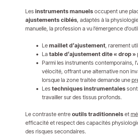
Les
instruments manuels
occupent une place 
ajustements ciblés
, adaptés à la physiologi
manuelle, la profession a vu l’émergence d’outi
Le
maillet d’ajustement
, rarement ut
La
table d’ajustement dite « drop »
Parmi les instruments contemporains, l’
vélocité, offrant une alternative non inva
lorsque la zone traitée demande une
pr
Les
techniques instrumentales
sont 
travailler sur des tissus profonds.
Le contraste entre
outils traditionnels
et
mé
efficacité et respect des capacités physiologiq
des risques secondaires.