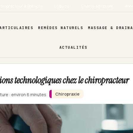
hiropracteur à Domicile
L’équipe
Charte éditoriale
Ann
ARTICULAIRES
REMÈDES NATURELS
MASSAGE & DRAIN
ACTUALITÉS
ions technologiques chez le chiropracteur
Chiropraxie
ture : environ 6 minutes