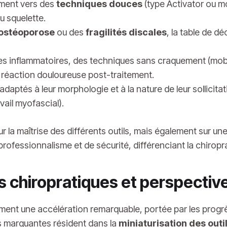
ement vers des
techniques douces
(type Activator ou mo
u squelette.
ostéoporose
ou des
fragilités discales
, la table de d
 inflammatoires, des techniques sans craquement (mobilis
a réaction douloureuse post-traitement.
adaptés à leur morphologie et à la nature de leur sollicita
vail myofascial).
r la maîtrise des différents outils, mais également sur un
e professionnalisme et de sécurité, différenciant la chir
s chiropratiques et perspectiv
ment une accélération remarquable, portée par les progrè
us marquantes résident dans la
miniaturisation des outi