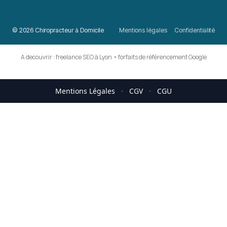
© 2026 Chiropracteur à Domicile
Mentions légales
Confidentialité
A decouvrir :
freelance SEO à Lyon
•
forfaits de référencement Google
Mentions Légales
·
CGV
·
CGU