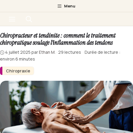
Aller
Menu
au
Menu
contenu
Chiropracteur et tendinite : comment le traitement
chiropratique soulage l’inflammation des tendons
4 juillet 2025
par
Ethan M.
·
29 lectures
·
Durée de lecture :
environ 6 minutes
Chiropraxie