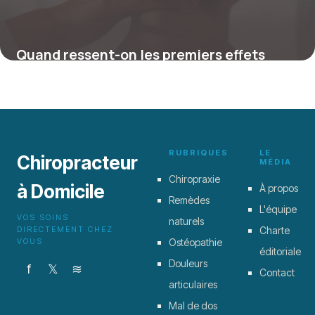
Quand ressent-on les premiers effets
après une séance de chiropractie ?
4 juillet 2025
RUBRIQUES
LE
Chiropracteur
MÉDIA
Chiropraxie
à Domicile
À propos
Remèdes
L'équipe
VOS SOINS
naturels
DIRECTEMENT CHEZ
Charte
VOUS
Ostéopathie
éditoriale
Douleurs
f
𝕏
≋
Contact
articulaires
Mal de dos