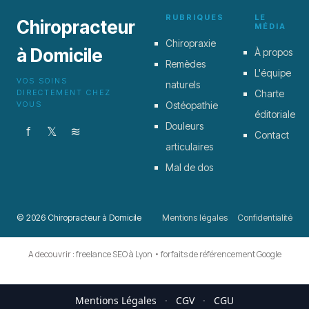
RUBRIQUES
LE
Chiropracteur
MÉDIA
Chiropraxie
à Domicile
À propos
Remèdes
L'équipe
VOS SOINS
naturels
DIRECTEMENT CHEZ
Charte
VOUS
Ostéopathie
éditoriale
Douleurs
f
𝕏
≋
Contact
articulaires
Mal de dos
© 2026 Chiropracteur à Domicile
Mentions légales
Confidentialité
A decouvrir :
freelance SEO à Lyon
•
forfaits de référencement Google
Mentions Légales
·
CGV
·
CGU