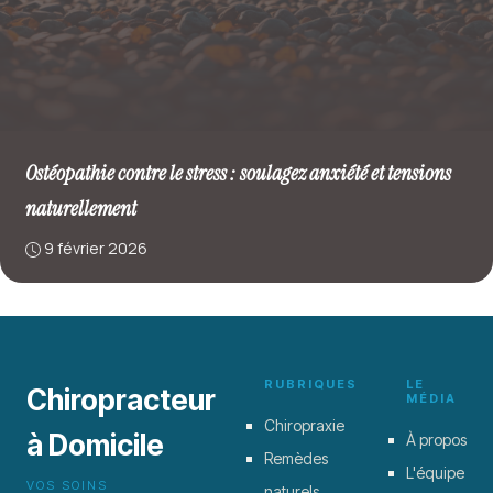
Ostéopathie contre le stress : soulagez anxiété et tensions
naturellement
9 février 2026
RUBRIQUES
LE
Chiropracteur
MÉDIA
Chiropraxie
à Domicile
À propos
Remèdes
L'équipe
VOS SOINS
naturels