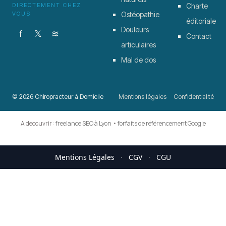
DIRECTEMENT CHEZ
Charte
VOUS
Ostéopathie
éditoriale
Douleurs
f
𝕏
≋
Contact
articulaires
Mal de dos
© 2026 Chiropracteur à Domicile
Mentions légales
Confidentialité
A decouvrir :
freelance SEO à Lyon
•
forfaits de référencement Google
Mentions Légales
·
CGV
·
CGU